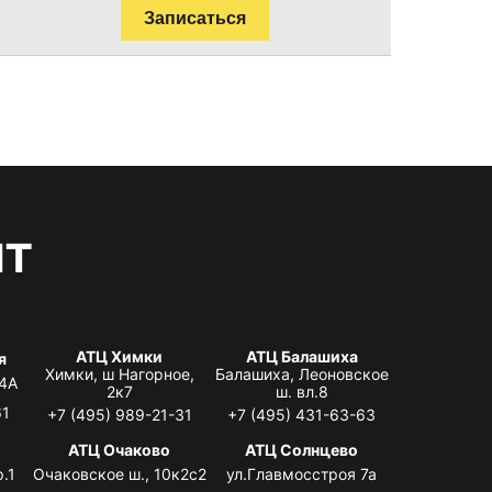
Записаться
нт
АТЦ Химки
АТЦ Балашиха
я
Химки, ш Нагорное,
Балашиха, Леоновское
 4А
2к7
ш. вл.8
61
+7 (495) 989-21-31
+7 (495) 431-63-63
я
АТЦ Очаково
АТЦ Солнцево
.1
Очаковское ш., 10к2с2
ул.Главмосстроя 7а