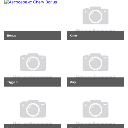
Bonus
Kimo
Tiggo 5
Very