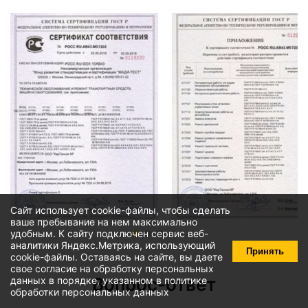
Сайт использует cookie-файлы, чтобы сделать
ваше пребывание на нем максимально
удобным. К cайту подключен сервис веб-
аналитики Яндекс.Метрика, использующий
Принять
cookie-файлы
. Оставаясь на сайте, вы даете
свое
согласие на обработку персональных
Вопрос-ответ
данных
в порядке, указанном в
политике
обработки персональных данных