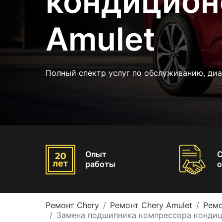
кондицион
Amulet
Полный спектр услуг по обслуживанию, диа
Опыт
работы
о
Ремонт Chery
Ремонт Chery Amulet
Ремо
Замена подшипника компрессора кондиц