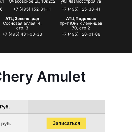
.1
Очаковское ш., 10к2с2
ул.Главмосстроя 7а
06
+7 (495) 152-31-11
+7 (495) 125-38-41
АТЦ Зеленоград
АТЦ Подольск
Сосновая аллея, 4,
пр-т Юных ленинцев
стр. 3
70, стр 2
+7 (495) 431-00-33
+7 (495) 128-01-88
hery Amulet
 Руб.
 руб.
Записаться