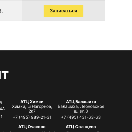
б.
Записаться
нт
АТЦ Химки
АТЦ Балашиха
я
Химки, ш Нагорное,
Балашиха, Леоновское
 4А
2к7
ш. вл.8
61
+7 (495) 989-21-31
+7 (495) 431-63-63
я
АТЦ Очаково
АТЦ Солнцево