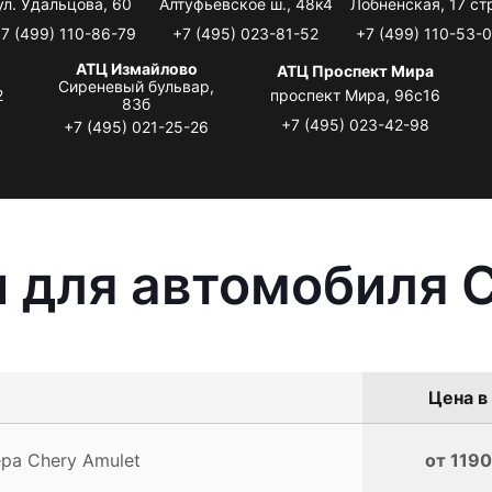
ул. Удальцова, 60
Алтуфьевское ш., 48к4
Лобненская, 17 стр
7 (499) 110-86-79
+7 (495) 023-81-52
+7 (499) 110-53-
АТЦ Измайлово
АТЦ Проспект Мира
Сиреневый бульвар,
2
проспект Мира, 96с16
83б
+7 (495) 023-42-98
+7 (495) 021-25-26
 для автомобиля C
Цена в
ра Chery Amulet
от 1190