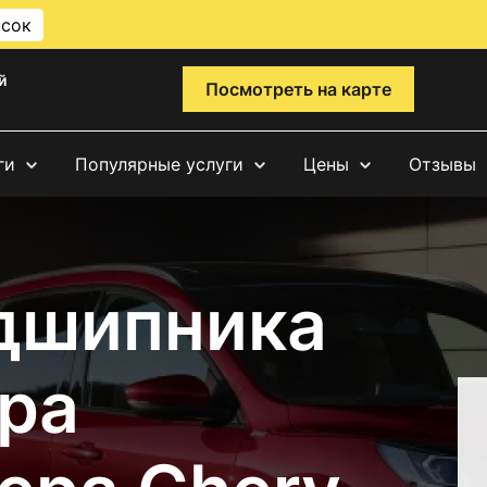
исок
й
Посмотреть на карте
ги
Популярные услуги
Цены
Отзывы
дшипника
ра