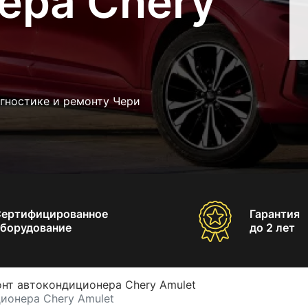
ера Chery
гностике и ремонту Чери
Сертифицированное
Гарантия
борудование
до 2 лет
нт автокондиционера Chery Amulet
ионера Chery Amulet