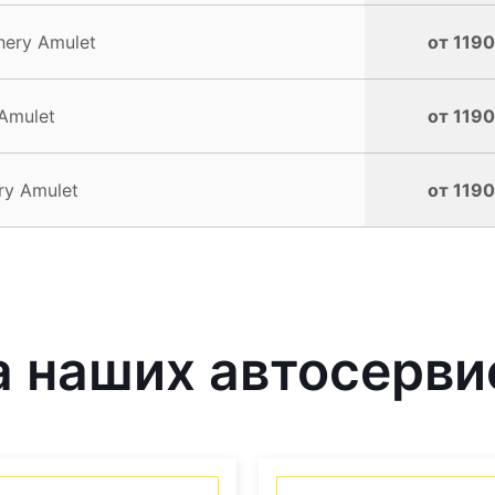
ery Amulet
от 1190
Amulet
от 1190
y Amulet
от 1190
 наших автосерви