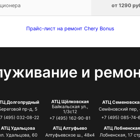
иционера
от 1290 ру
Прайс-лист на ремонт Chery Bonus
луживание и ремо
АТЦ Щёлковская
ТЦ Долгопрудный
АТЦ Семеновска
Байкальская ул.,
Береговой пр-д, 5
Семёновский пер,
1/3с12
7 (495) 032-08-22
+7 (495) 085-74-
+7 (495) 162-90-81
АТЦ Удальцова
АТЦ Алтуфьево
АТЦ Лобненска
ул. Удальцова, 60
Алтуфьевское ш., 48к4
Лобненская, 17 стр