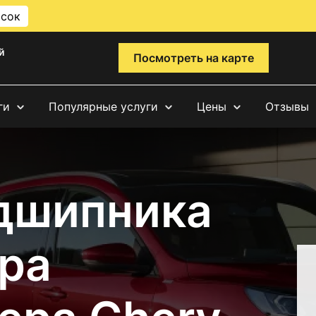
исок
й
Посмотреть на карте
ги
Популярные услуги
Цены
Отзывы
дшипника
ра