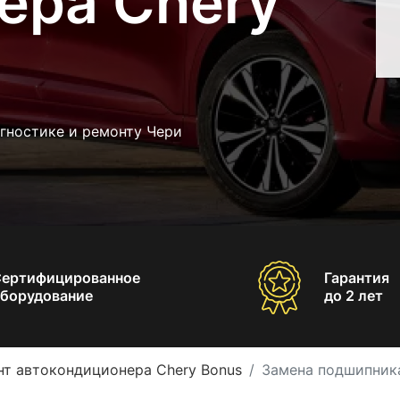
ера Chery
гностике и ремонту Чери
Сертифицированное
Гарантия
борудование
до 2 лет
нт автокондиционера Chery Bonus
Замена подшипник