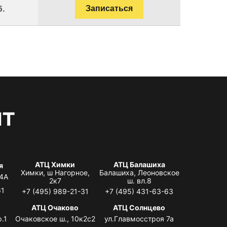
б.
Записаться
нт
АТЦ Химки
АТЦ Балашиха
я
Химки, ш Нагорное,
Балашиха, Леоновское
 4А
2к7
ш. вл.8
61
+7 (495) 989-21-31
+7 (495) 431-63-63
я
АТЦ Очаково
АТЦ Солнцево
.1
Очаковское ш., 10к2с2
ул.Главмосстроя 7а