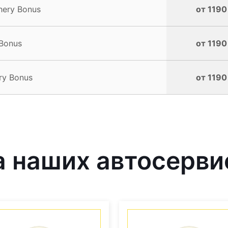
ery Bonus
от 1190
Bonus
от 1190
ry Bonus
от 1190
 наших автосерви