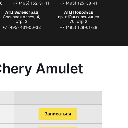
06
+7 (495) 152-31-11
+7 (495) 125-38-41
АТЦ Зеленоград
АТЦ Подольск
Сосновая аллея, 4,
пр-т Юных ленинцев
стр. 3
70, стр 2
+7 (495) 431-00-33
+7 (495) 128-01-88
hery Amulet
Записаться