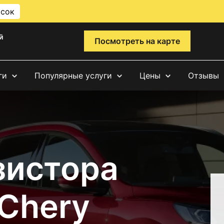
исок
й
Посмотреть на карте
ги
Популярные услуги
Цены
Отзывы
зистора
 Chery