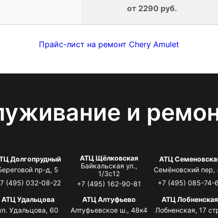
от 2290 руб.
Прайс-лист на ремонт Chery Amulet
луживание и ремо
АТЦ Щёлковская
ТЦ Долгопрудный
АТЦ Семеновска
Байкальская ул.,
Береговой пр-д, 5
Семёновский пер,
1/3с12
7 (495) 032-08-22
+7 (495) 085-74-
+7 (495) 162-90-81
АТЦ Удальцова
АТЦ Алтуфьево
АТЦ Лобненска
ул. Удальцова, 60
Алтуфьевское ш., 48к4
Лобненская, 17 стр