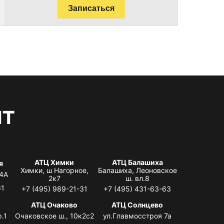
Записаться
нт
АТЦ Химки
АТЦ Балашиха
я
Химки, ш Нагорное,
Балашиха, Леоновское
 4А
2к7
ш. вл.8
61
+7 (495) 989-21-31
+7 (495) 431-63-63
я
АТЦ Очаково
АТЦ Солнцево
.1
Очаковское ш., 10к2с2
ул.Главмосстроя 7а