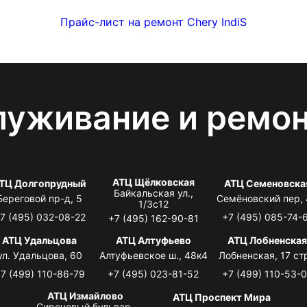
Прайс-лист на ремонт Chery IndiS
луживание и ремо
АТЦ Щёлковская
ТЦ Долгопрудный
АТЦ Семеновска
Байкальская ул.,
Береговой пр-д, 5
Семёновский пер,
1/3с12
7 (495) 032-08-22
+7 (495) 085-74-
+7 (495) 162-90-81
АТЦ Удальцова
АТЦ Алтуфьево
АТЦ Лобненска
ул. Удальцова, 60
Алтуфьевское ш., 48к4
Лобненская, 17 стр
7 (499) 110-86-79
+7 (495) 023-81-52
+7 (499) 110-53-
АТЦ Измайлово
АТЦ Проспект Мира
Сиреневый бульвар,