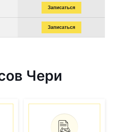
Записаться
Записаться
сов Чери