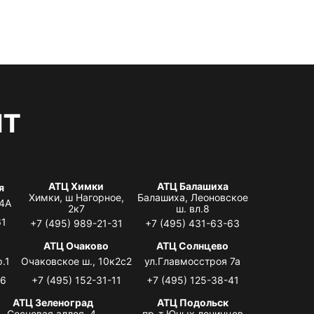
нт
АТЦ Химки
АТЦ Балашиха
я
Химки, ш Нагорное,
Балашиха, Леоновское
 4А
2к7
ш. вл.8
61
+7 (495) 989-21-31
+7 (495) 431-63-63
я
АТЦ Очаково
АТЦ Солнцево
.1
Очаковское ш., 10к2с2
ул.Главмосстроя 7а
06
+7 (495) 152-31-11
+7 (495) 125-38-41
АТЦ Зеленоград
АТЦ Подольск
Сосновая аллея, 4,
пр-т Юных ленинцев