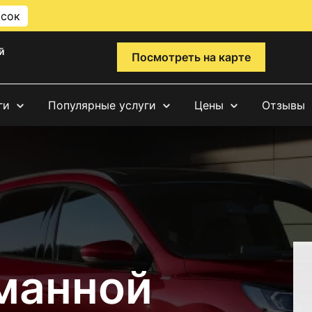
исок
й
Посмотреть на карте
ги
Популярные услуги
Цены
Отзывы
манной