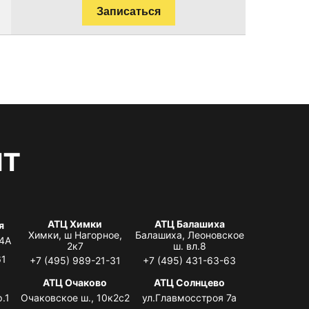
Записаться
нт
АТЦ Химки
АТЦ Балашиха
я
Химки, ш Нагорное,
Балашиха, Леоновское
 4А
2к7
ш. вл.8
61
+7 (495) 989-21-31
+7 (495) 431-63-63
я
АТЦ Очаково
АТЦ Солнцево
.1
Очаковское ш., 10к2с2
ул.Главмосстроя 7а