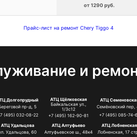
от 1290 руб.
Прайс-лист на ремонт Chery Tiggo 4
луживание и ремо
АТЦ Щёлковская
ТЦ Долгопрудный
АТЦ Семеновска
Байкальская ул.,
Береговой пр-д, 5
Семёновский пер,
1/3с12
7 (495) 032-08-22
+7 (495) 085-74-
+7 (495) 162-90-81
АТЦ Удальцова
АТЦ Алтуфьево
АТЦ Лобненска
ул. Удальцова, 60
Алтуфьевское ш., 48к4
Лобненская, 17 стр