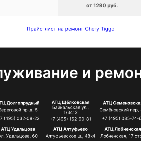
от 1290 руб.
Прайс-лист на ремонт Chery Tiggo
луживание и ремо
АТЦ Щёлковская
ТЦ Долгопрудный
АТЦ Семеновска
Байкальская ул.,
Береговой пр-д, 5
Семёновский пер,
1/3с12
7 (495) 032-08-22
+7 (495) 085-74-
+7 (495) 162-90-81
АТЦ Удальцова
АТЦ Алтуфьево
АТЦ Лобненска
ул. Удальцова, 60
Алтуфьевское ш., 48к4
Лобненская, 17 стр