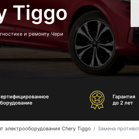
y Tiggo
гностике и ремонту Чери
Сертифицированное
Гарантия
борудование
до 2 лет
т электрооборудования Chery Tiggo
Замена противо