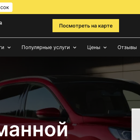
исок
й
Посмотреть на карте
ги
Популярные услуги
Цены
Отзывы
манной