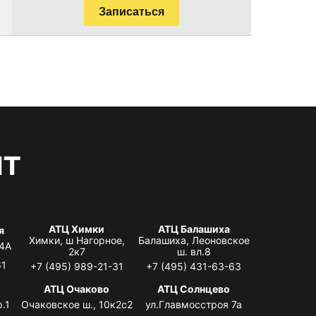
Записаться
нт
АТЦ Химки
АТЦ Балашиха
я
Химки, ш Нагорное,
Балашиха, Леоновское
 4А
2к7
ш. вл.8
61
+7 (495) 989-21-31
+7 (495) 431-63-63
я
АТЦ Очаково
АТЦ Солнцево
.1
Очаковское ш., 10к2с2
ул.Главмосстроя 7а