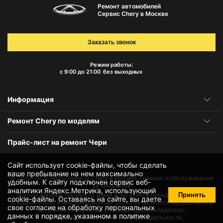
Ремонт автомобилей
Сервис Chery в Москве
Заказать звонок
Режим работы:
с 9:00 до 21:00
без выходных
Информация
Ремонт Chery по моделям
Прайс-лист на ремонт Чери
Сайт использует cookie-файлы, чтобы сделать
ваше пребывание на нем максимально
© 2010-2026
Автосервисы Chery в Москве – ремонт и обслуживание
удобным. К cайту подключен сервис веб-
автомобилей
аналитики Яндекс.Метрика, использующий
Принять
Использование товарного знака и логотипов бренда происходит
cookie-файлы
. Оставаясь на сайте, вы даете
исключительно в информационных целях не является нарушением и
свое
согласие на обработку персональных
не требует получения согласия правообладателя.
данных
в порядке, указанном в
политике
Защита данных и политика конфиденциальности.