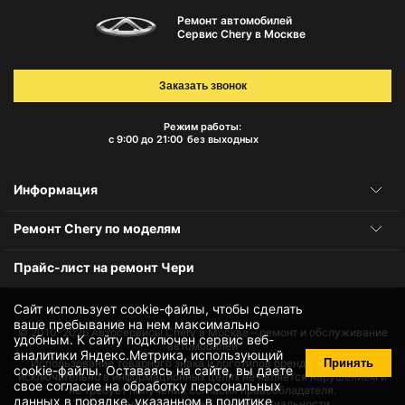
Ремонт автомобилей
Сервис Chery в Москве
Заказать звонок
Режим работы:
с 9:00 до 21:00
без выходных
Информация
Ремонт Chery по моделям
Прайс-лист на ремонт Чери
Сайт использует cookie-файлы, чтобы сделать
ваше пребывание на нем максимально
© 2010-2026
Автосервисы Chery в Москве – ремонт и обслуживание
удобным. К cайту подключен сервис веб-
автомобилей
аналитики Яндекс.Метрика, использующий
Принять
Использование товарного знака и логотипов бренда происходит
cookie-файлы
. Оставаясь на сайте, вы даете
исключительно в информационных целях не является нарушением и
свое
согласие на обработку персональных
не требует получения согласия правообладателя.
данных
в порядке, указанном в
политике
Защита данных и политика конфиденциальности.