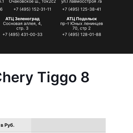
.1
Очаковское ш., 10к2с2
ул.Главмосстроя 7а
06
+7 (495) 152-31-11
+7 (495) 125-38-41
АТЦ Зеленоград
АТЦ Подольск
Сосновая аллея, 4,
пр-т Юных ленинцев
стр. 3
70, стр 2
+7 (495) 431-00-33
+7 (495) 128-01-88
hery Tiggo 8
в Руб.