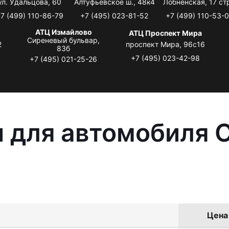
ул. Удальцова, 60
Алтуфьевское ш., 48к4
Лобненская, 17 стр
7 (499) 110-86-79
+7 (495) 023-81-52
+7 (499) 110-53-
АТЦ Измайлово
АТЦ Проспект Мира
Сиреневый бульвар,
2
проспект Мира, 96с16
83б
+7 (495) 023-42-98
+7 (495) 021-25-26
 для автомобиля C
Цена 