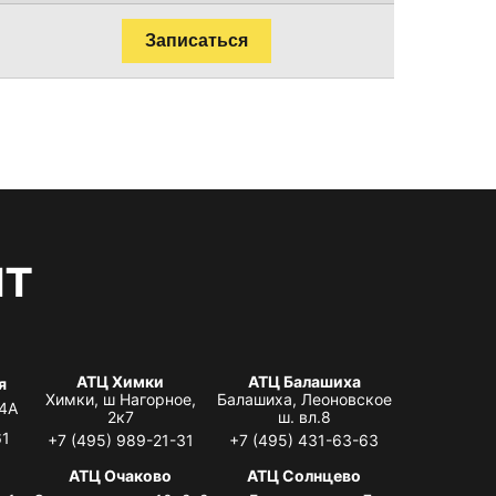
Записаться
нт
АТЦ Химки
АТЦ Балашиха
я
Химки, ш Нагорное,
Балашиха, Леоновское
 4А
2к7
ш. вл.8
61
+7 (495) 989-21-31
+7 (495) 431-63-63
я
АТЦ Очаково
АТЦ Солнцево