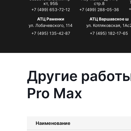
кт, 95Б
стр.8
+
+7 (499) 653-72-12
+7 (499) 288-05-36
АТЦ Раменки
АТЦ Варшавское ш
ул. Лобачевского, 114
ул. Котляковская, 1Ас
+7 (495) 135-42-87
+7 (495) 182-17-65
Другие работы
Pro Max
Наименование