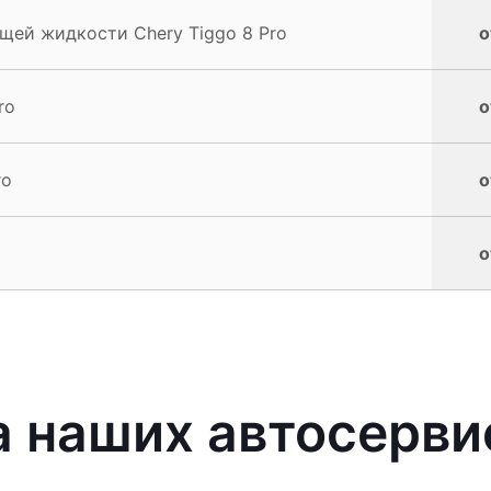
ей жидкости Chery Tiggo 8 Pro
о
ro
о
ro
о
о
 наших автосерви