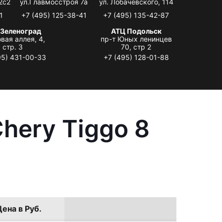
2с2
ул.Главмосстроя 7а
ул. Лобачевского, 114
1
+7 (495) 125-38-41
+7 (495) 135-42-87
 Зеленоград
АТЦ Подольск
вая аллея, 4,
пр-т Юных ленинцев
стр. 3
70, стр 2
95) 431-00-33
+7 (495) 128-01-88
hery Tiggo 8
Цена в Руб.