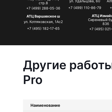
ул. Удальцова, 60
Ал
стр.8
+7 (499) 110-86-79
+
+7 (499) 288-05-36
АТЦ Измай
АТЦ Варшавское ш
Сиреневый бу
ул. Котляковская, 1Ас2
83б
+7 (495) 182-17-65
+7 (495) 021
Другие работы
Pro
Наименование