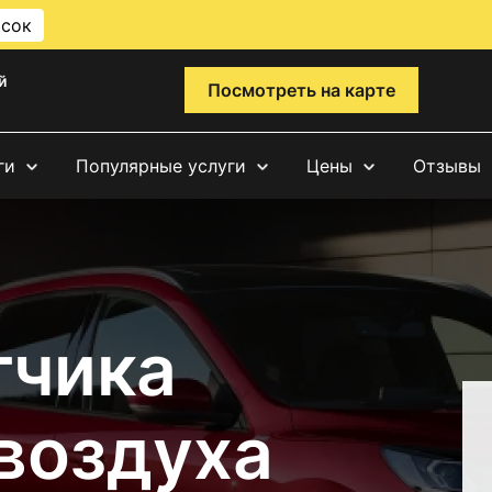
исок
й
Посмотреть на карте
ги
Популярные услуги
Цены
Отзывы
тчика
воздуха