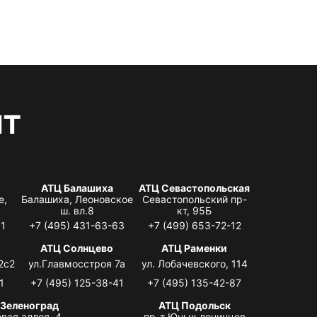
нт
АТЦ Балашиха
АТЦ Севастопольская
е,
Балашиха, Леоновское
Севастопольский пр-
ш. вл.8
кт, 95Б
31
+7 (495) 431-63-63
+7 (499) 653-72-12
АТЦ Солнцево
АТЦ Раменки
2с2
ул.Главмосстроя 7а
ул. Лобачевского, 114
1
+7 (495) 125-38-41
+7 (495) 135-42-87
 Зеленоград
АТЦ Подольск
вая аллея, 4,
пр-т Юных ленинцев