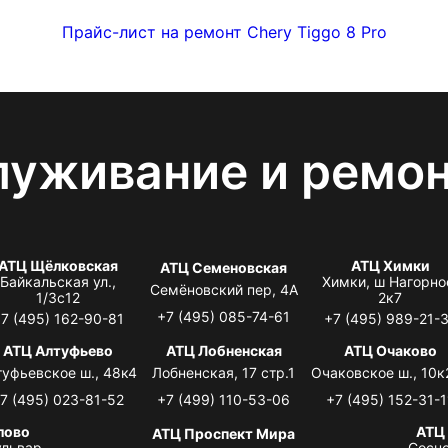
Прайс-лист на ремонт Chery Tiggo 8 Pro
луживание и ремо
АТЦ Щёлковская
АТЦ Химки
АТЦ Семеновская
Байкальская ул.,
Химки, ш Нагорно
Семёновский пер, 4А
1/3с12
2к7
+7 (495) 085-74-61
7 (495) 162-90-81
+7 (495) 989-21-
АТЦ Алтуфьево
АТЦ Лобненская
АТЦ Очаково
туфьевское ш., 48к4
Лобненская, 17 стр.1
Очаковское ш., 10к
7 (495) 023-81-52
+7 (499) 110-53-06
+7 (495) 152-31-1
лово
АТЦ
АТЦ Проспект Мира
львар,
Сосно