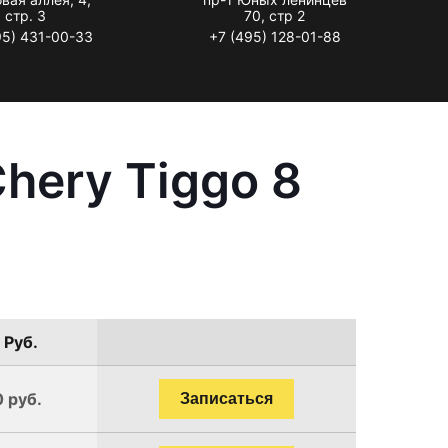
стр. 3
70, стр 2
95) 431-00-33
+7 (495) 128-01-88
hery Tiggo 8
 Руб.
0 руб.
Записаться