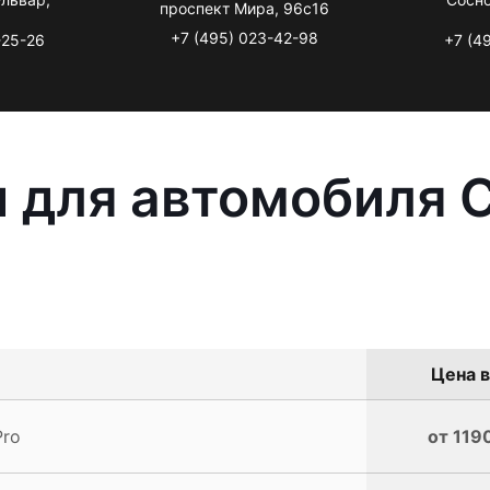
проспект Мира, 96с16
+7 (495) 023-42-98
-25-26
+7 (4
 для автомобиля C
Цена в
Pro
от 119