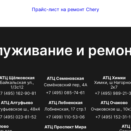
Прайс-лист на ремонт Chery
луживание и ремо
АТЦ Щёлковская
АТЦ Химки
АТЦ Семеновская
Байкальская ул.,
Химки, ш Нагорно
Семёновский пер, 4А
1/3с12
2к7
+7 (495) 085-74-61
7 (495) 162-90-81
+7 (495) 989-21-
АТЦ Алтуфьево
АТЦ Лобненская
АТЦ Очаково
туфьевское ш., 48к4
Лобненская, 17 стр.1
Очаковское ш., 10к
7 (495) 023-81-52
+7 (499) 110-53-06
+7 (495) 152-31-1
лово
АТЦ
АТЦ Проспект Мира
львар,
Сосно