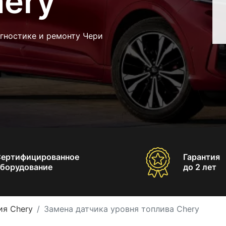
hery
гностике и ремонту Чери
Сертифицированное
Гарантия
борудование
до 2 лет
ия Chery
Замена датчика уровня топлива Chery