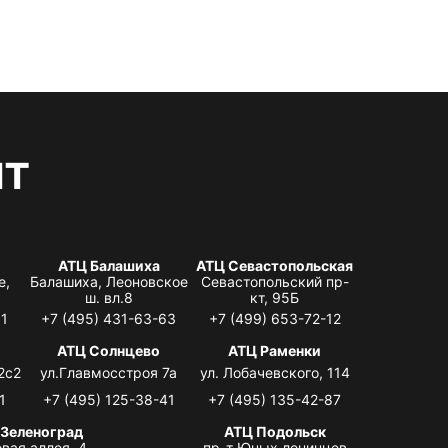
нт
АТЦ Балашиха
АТЦ Севастопольская
е,
Балашиха, Леоновское
Севастопольский пр-
ш. вл.8
кт, 95Б
31
+7 (495) 431-63-63
+7 (499) 653-72-12
АТЦ Солнцево
АТЦ Раменки
2с2
ул.Главмосстроя 7а
ул. Лобачевского, 114
1
+7 (495) 125-38-41
+7 (495) 135-42-87
 Зеленоград
АТЦ Подольск
вая аллея, 4,
пр-т Юных ленинцев