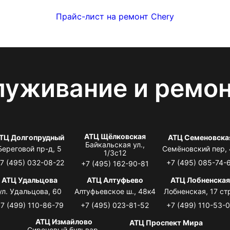
Прайс-лист на ремонт Chery
луживание и ремо
АТЦ Щёлковская
ТЦ Долгопрудный
АТЦ Семеновска
Байкальская ул.,
Береговой пр-д, 5
Семёновский пер,
1/3с12
7 (495) 032-08-22
+7 (495) 085-74-
+7 (495) 162-90-81
АТЦ Удальцова
АТЦ Алтуфьево
АТЦ Лобненска
ул. Удальцова, 60
Алтуфьевское ш., 48к4
Лобненская, 17 стр
7 (499) 110-86-79
+7 (495) 023-81-52
+7 (499) 110-53-
АТЦ Измайлово
АТЦ Проспект Мира
Сиреневый бульвар,