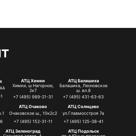
нт
АТЦ Химки
АТЦ Балашиха
я
Химки, ш Нагорное,
Балашиха, Леоновское
 4А
2к7
ш. вл.8
61
+7 (495) 989-21-31
+7 (495) 431-63-63
я
АТЦ Очаково
АТЦ Солнцево
.1
Очаковское ш., 10к2с2
ул.Главмосстроя 7а
06
+7 (495) 152-31-11
+7 (495) 125-38-41
АТЦ Зеленоград
АТЦ Подольск
Сосновая аллея, 4,
пр-т Юных ленинцев