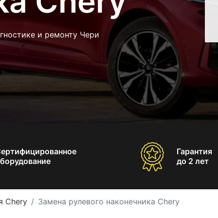
ка Chery
гностике и ремонту Чери
Сертифицированное
Гарантия
борудование
до 2 лет
я Chery
Замена рулевого наконечника Chery