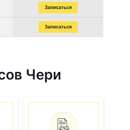
Записаться
Записаться
сов Чери