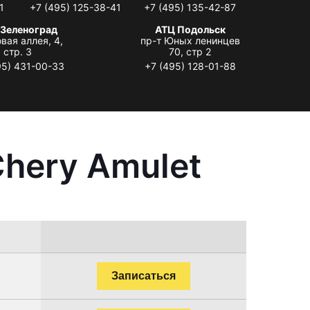
1
+7 (495) 125-38-41
+7 (495) 135-42-87
 Зеленоград
АТЦ Подольск
вая аллея, 4,
пр-т Юных ленинцев
стр. 3
70, стр 2
95) 431-00-33
+7 (495) 128-01-88
hery Amulet
Записаться