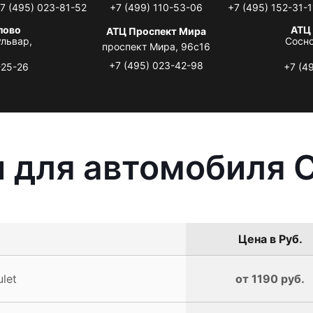
7 (495) 023-81-52
+7 (499) 110-53-06
+7 (495) 152-31-1
лово
АТЦ
АТЦ Проспект Мира
львар,
Сосно
проспект Мира, 96с16
+7 (495) 023-42-98
-25-26
+7 (4
 для автомобиля C
Цена в Руб.
let
от 1190 руб.