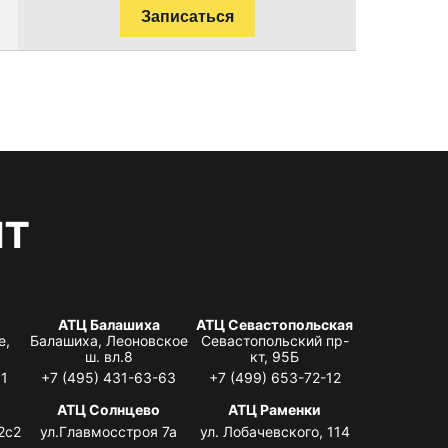
Записаться
нт
АТЦ Балашиха
АТЦ Севастопольская
е,
Балашиха, Леоновское
Севастопольский пр-
ш. вл.8
кт, 95Б
31
+7 (495) 431-63-63
+7 (499) 653-72-12
АТЦ Солнцево
АТЦ Раменки
2с2
ул.Главмосстроя 7а
ул. Лобачевского, 114