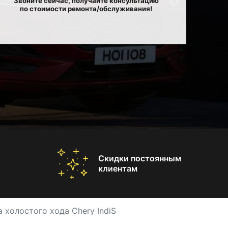
Звоните сейчас, получайте консультацию
по стоимости ремонта/обслуживания!
Скидки постоянным
клиентам
 холостого хода Chery IndiS