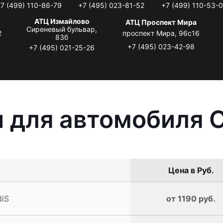
7 (499) 110-86-79
+7 (495) 023-81-52
+7 (499) 110-53-
АТЦ Измайлово
АТЦ Проспект Мира
Сиреневый бульвар,
2
проспект Мира, 96с16
83б
+7 (495) 023-42-98
+7 (495) 021-25-26
 для автомобиля C
Цена в Руб.
diS
от 1190 руб.