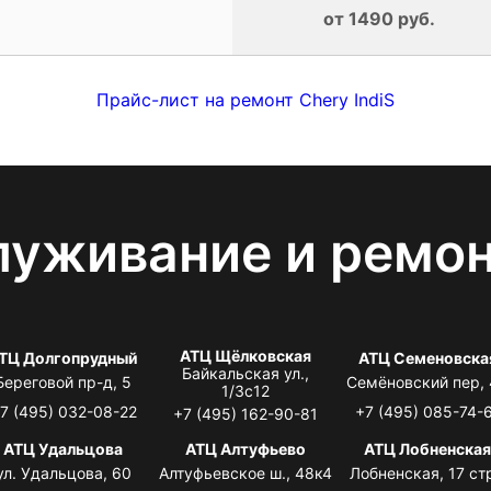
от 1490 руб.
Прайс-лист на ремонт Chery IndiS
луживание и ремо
АТЦ Щёлковская
ТЦ Долгопрудный
АТЦ Семеновска
Байкальская ул.,
Береговой пр-д, 5
Семёновский пер,
1/3с12
7 (495) 032-08-22
+7 (495) 085-74-
+7 (495) 162-90-81
АТЦ Удальцова
АТЦ Алтуфьево
АТЦ Лобненска
ул. Удальцова, 60
Алтуфьевское ш., 48к4
Лобненская, 17 стр