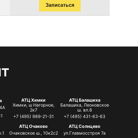
Записаться
нт
АТЦ Химки
АТЦ Балашиха
я
Химки, ш Нагорное,
Балашиха, Леоновское
 4А
2к7
ш. вл.8
61
+7 (495) 989-21-31
+7 (495) 431-63-63
я
АТЦ Очаково
АТЦ Солнцево
.1
Очаковское ш., 10к2с2
ул.Главмосстроя 7а