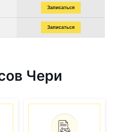
Записаться
Записаться
сов Чери