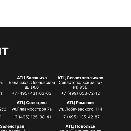
нт
АТЦ Балашиха
АТЦ Севастопольская
е,
Балашиха, Леоновское
Севастопольский пр-
ш. вл.8
кт, 95Б
31
+7 (495) 431-63-63
+7 (499) 653-72-12
АТЦ Солнцево
АТЦ Раменки
2с2
ул.Главмосстроя 7а
ул. Лобачевского, 114
1
+7 (495) 125-38-41
+7 (495) 135-42-87
 Зеленоград
АТЦ Подольск
вая аллея, 4,
пр-т Юных ленинцев