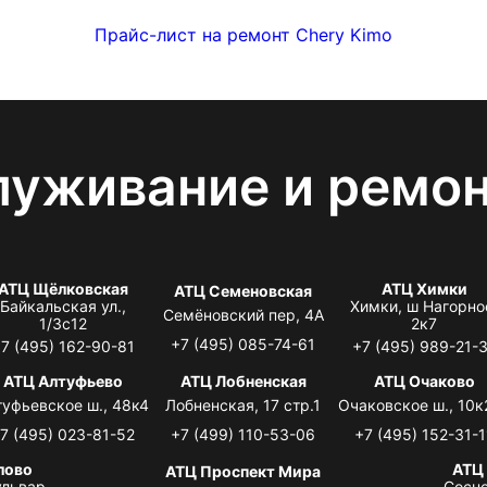
Прайс-лист на ремонт Chery Kimo
луживание и ремо
АТЦ Щёлковская
АТЦ Химки
АТЦ Семеновская
Байкальская ул.,
Химки, ш Нагорно
Семёновский пер, 4А
1/3с12
2к7
+7 (495) 085-74-61
7 (495) 162-90-81
+7 (495) 989-21-
АТЦ Алтуфьево
АТЦ Лобненская
АТЦ Очаково
туфьевское ш., 48к4
Лобненская, 17 стр.1
Очаковское ш., 10к
7 (495) 023-81-52
+7 (499) 110-53-06
+7 (495) 152-31-1
лово
АТЦ
АТЦ Проспект Мира
львар,
Сосно