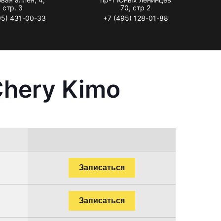
стр. 3
70, стр 2
95) 431-00-33
+7 (495) 128-01-88
Chery Kimo
Записаться
Записаться