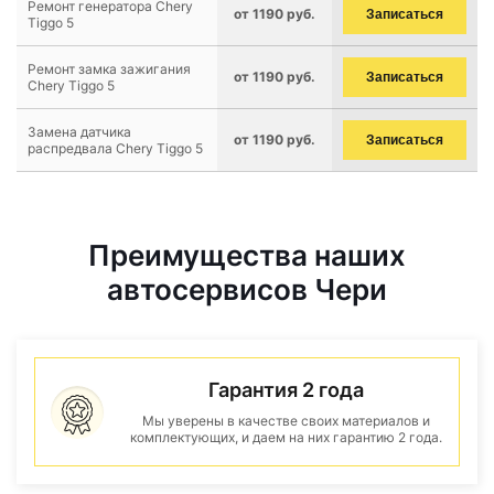
Ремонт генератора Chery
от 1190 руб.
Записаться
Tiggo 5
Ремонт замка зажигания
от 1190 руб.
Записаться
Chery Tiggo 5
Замена датчика
от 1190 руб.
Записаться
распредвала Chery Tiggo 5
Преимущества наших
автосервисов Чери
Гарантия 2 года
Мы уверены в качестве своих материалов и
комплектующих, и даем на них гарантию 2 года.