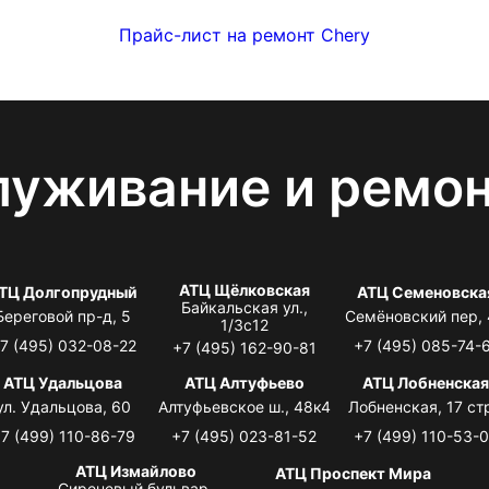
Прайс-лист на ремонт Chery
луживание и ремо
АТЦ Щёлковская
ТЦ Долгопрудный
АТЦ Семеновска
Байкальская ул.,
Береговой пр-д, 5
Семёновский пер,
1/3с12
7 (495) 032-08-22
+7 (495) 085-74-
+7 (495) 162-90-81
АТЦ Удальцова
АТЦ Алтуфьево
АТЦ Лобненска
ул. Удальцова, 60
Алтуфьевское ш., 48к4
Лобненская, 17 стр
7 (499) 110-86-79
+7 (495) 023-81-52
+7 (499) 110-53-
АТЦ Измайлово
АТЦ Проспект Мира
Сиреневый бульвар,