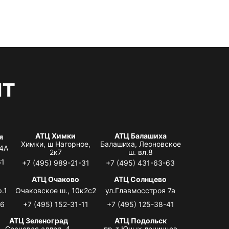
нт
АТЦ Химки
АТЦ Балашиха
я
Химки, ш Нагорное,
Балашиха, Леоновское
 4А
2к7
ш. вл.8
61
+7 (495) 989-21-31
+7 (495) 431-63-63
я
АТЦ Очаково
АТЦ Солнцево
.1
Очаковское ш., 10к2с2
ул.Главмосстроя 7а
06
+7 (495) 152-31-11
+7 (495) 125-38-41
АТЦ Зеленоград
АТЦ Подольск
Сосновая аллея, 4,
пр-т Юных ленинцев