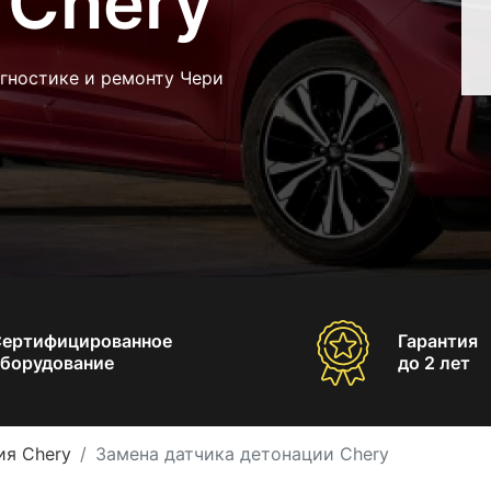
 Chery
гностике и ремонту Чери
Сертифицированное
Гарантия
борудование
до 2 лет
ия Chery
Замена датчика детонации Chery