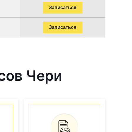
.
Записаться
.
Записаться
сов Чери