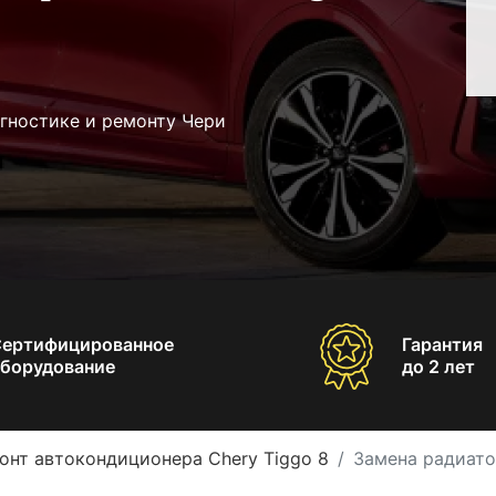
гностике и ремонту Чери
Сертифицированное
Гарантия
борудование
до 2 лет
онт автокондиционера Chery Tiggo 8
Замена радиато