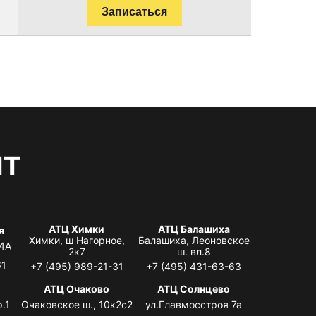
Записаться
нт
АТЦ Химки
АТЦ Балашиха
я
Химки, ш Нагорное,
Балашиха, Леоновское
 4А
2к7
ш. вл.8
61
+7 (495) 989-21-31
+7 (495) 431-63-63
я
АТЦ Очаково
АТЦ Солнцево
.1
Очаковское ш., 10к2с2
ул.Главмосстроя 7а