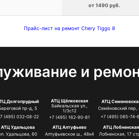
от 1490 руб.
Прайс-лист на ремонт Chery Tiggo 8
луживание и ремо
АТЦ Щёлковская
ТЦ Долгопрудный
АТЦ Семеновска
Байкальская ул.,
Береговой пр-д, 5
Семёновский пер,
1/3с12
7 (495) 032-08-22
+7 (495) 085-74-
+7 (495) 162-90-81
АТЦ Удальцова
АТЦ Алтуфьево
АТЦ Лобненска
ул. Удальцова, 60
Алтуфьевское ш., 48к4
Лобненская, 17 стр