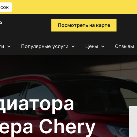
исок
й
Посмотреть на карте
ги
Популярные услуги
Цены
Отзывы
диатора
ера Chery