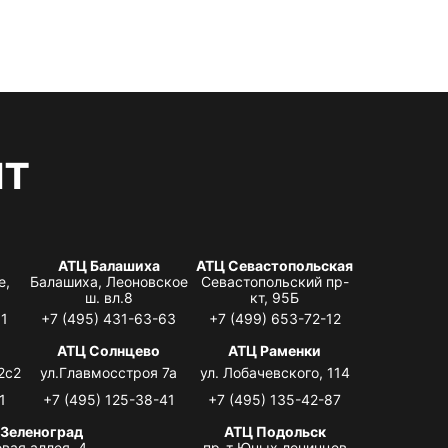
нт
АТЦ Балашиха
АТЦ Севастопольская
е,
Балашиха, Леоновское
Севастопольский пр-
ш. вл.8
кт, 95Б
31
+7 (495) 431-63-63
+7 (499) 653-72-12
АТЦ Солнцево
АТЦ Раменки
2с2
ул.Главмосстроя 7а
ул. Лобачевского, 114
1
+7 (495) 125-38-41
+7 (495) 135-42-87
 Зеленоград
АТЦ Подольск
вая аллея, 4,
пр-т Юных ленинцев