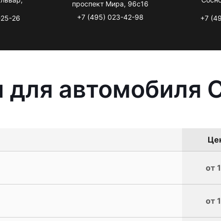
проспект Мира, 96с16
+7 (495) 023-42-98
-25-26
+7 (4
 для автомобиля C
Цен
от 
от 