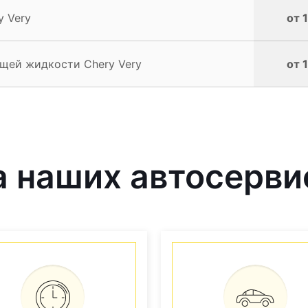
y Very
от 
щей жидкости Chery Very
от 
 наших автосерви