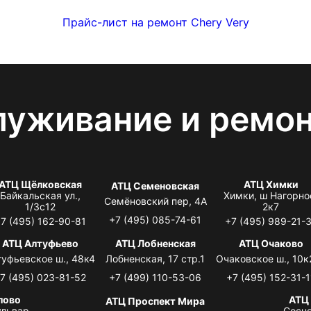
Прайс-лист на ремонт Chery Very
луживание и ремо
АТЦ Щёлковская
АТЦ Химки
АТЦ Семеновская
Байкальская ул.,
Химки, ш Нагорно
Семёновский пер, 4А
1/3с12
2к7
+7 (495) 085-74-61
7 (495) 162-90-81
+7 (495) 989-21-
АТЦ Алтуфьево
АТЦ Лобненская
АТЦ Очаково
туфьевское ш., 48к4
Лобненская, 17 стр.1
Очаковское ш., 10к
7 (495) 023-81-52
+7 (499) 110-53-06
+7 (495) 152-31-1
лово
АТЦ
АТЦ Проспект Мира
львар,
Сосно